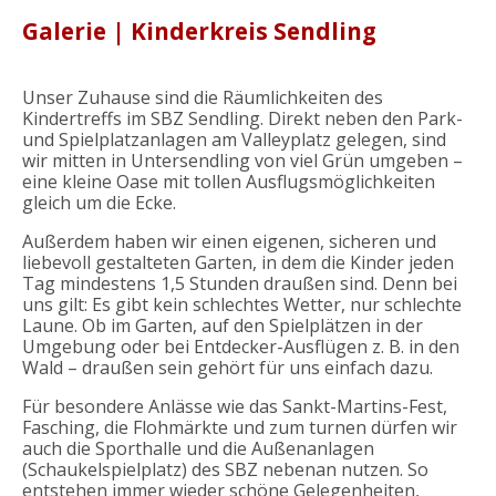
Team & Konzept
Galerie | Kinderkreis Sendling
Buchungszeiten
Unser Zuhause sind die Räumlichkeiten des
Events & Schließzeiten
Kindertreffs im SBZ Sendling. Direkt neben den Park-
und Spielplatzanlagen am Valleyplatz gelegen, sind
wir mitten in Untersendling von viel Grün umgeben –
Galerie
eine kleine Oase mit tollen Ausflugsmöglichkeiten
gleich um die Ecke.
Spenden
Außerdem haben wir einen eigenen, sicheren und
liebevoll gestalteten Garten, in dem die Kinder jeden
Mitgliederbereich
Tag mindestens 1,5 Stunden draußen sind. Denn bei
uns gilt: Es gibt kein schlechtes Wetter, nur schlechte
Kontakt
Laune. Ob im Garten, auf den Spielplätzen in der
Umgebung oder bei Entdecker-Ausflügen z. B. in den
Wald – draußen sein gehört für uns einfach dazu.
Für besondere Anlässe wie das Sankt-Martins-Fest,
Fasching, die Flohmärkte und zum turnen dürfen wir
auch die Sporthalle und die Außenanlagen
(Schaukelspielplatz) des SBZ nebenan nutzen. So
entstehen immer wieder schöne Gelegenheiten,